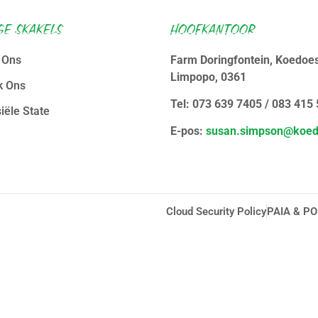
GE SKAKELS
HOOFKANTOOR
s Ons
Farm Doringfontein, Koedoe
Limpopo, 0361
k Ons
Tel: 073 639 7405 / 083 415
iële State
E-pos:
susan.simpson@koed
Cloud Security Policy
PAIA & PO